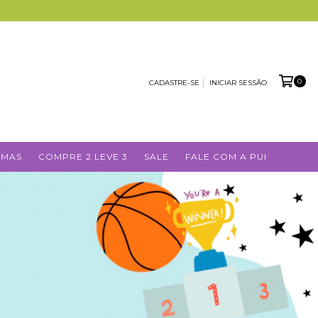
0
CADASTRE-SE
INICIAR SESSÃO
AMAS
COMPRE 2 LEVE 3
SALE
FALE COM A PUI