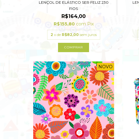
LENÇOL DE ELÁSTICO SER FELIZ 230
LE
FIOS
R$164,00
R$155,80
com
Pix
2
x de
R$82,00
sem juros
COMPRAR
NOVO