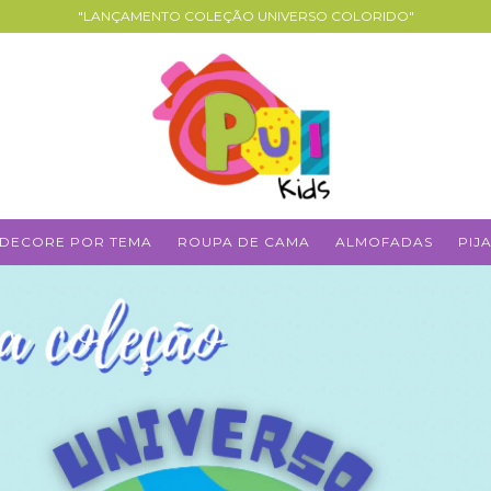
"LANÇAMENTO COLEÇÃO UNIVERSO COLORIDO"
DECORE POR TEMA
ROUPA DE CAMA
ALMOFADAS
PIJ
E E RECEBA NOSSAS NOVIDADES E
PROMOÇÕES