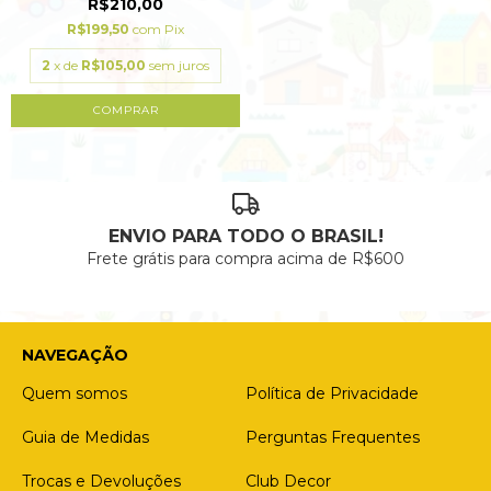
R$210,00
R$199,50
com
Pix
2
x de
R$105,00
sem juros
COMPRAR
ENVIO PARA TODO O BRASIL!
Frete grátis para compra acima de R$600
NAVEGAÇÃO
Quem somos
Política de Privacidade
Guia de Medidas
Perguntas Frequentes
Trocas e Devoluções
Club Decor