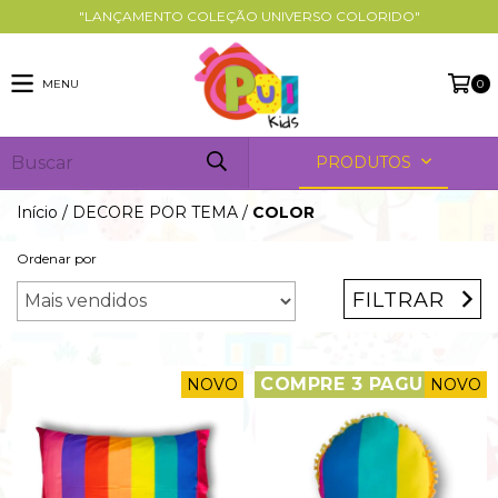
"LANÇAMENTO COLEÇÃO UNIVERSO COLORIDO"
MENU
0
PRODUTOS
Início
/
DECORE POR TEMA
/
COLOR
Ordenar por
FILTRAR
COMPRE 3 PAGUE 2
NOVO
NOVO