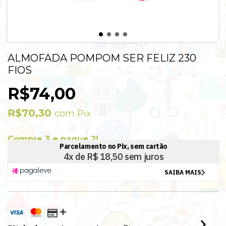
ALMOFADA POMPOM SER FELIZ 230
FIOS
R$74,00
R$70,30
com
Pix
Compre 3 e pague 2!
Válido para este produto e todos da categoria: COMPRE 2 LEVE 3.
Nesta promoção você pode combinar este produto com outros da
mesma categoria.