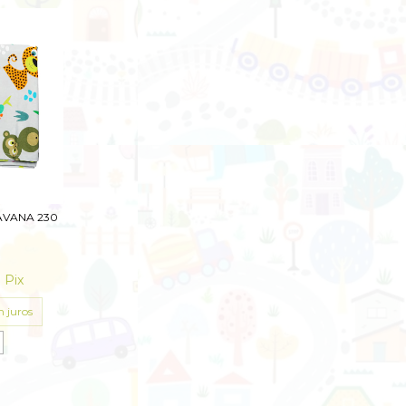
AVANA 230
0
m
Pix
 juros