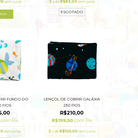
00
sem juros
2
x de
R$83,00
sem juros
ESGOTADO
RAR
RIR FUNDO DO
LENÇOL DE COBRIR GALÁXIA
0 FIOS
230 FIOS
6,00
R$210,00
0
com
Pix
R$199,50
com
Pix
00
sem juros
2
x de
R$105,00
sem juros