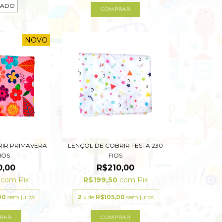
TADO
COMPRAR
NOVO
RIR PRIMAVERA
LENÇOL DE COBRIR FESTA 230
FIOS
FIOS
0,00
R$210,00
0
com
Pix
R$199,50
com
Pix
00
sem juros
2
x de
R$105,00
sem juros
RAR
COMPRAR