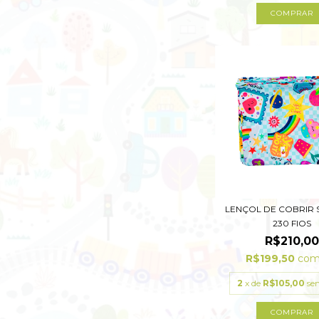
COMPRAR
LENÇOL DE COBRIR S
230 FIOS
R$210,00
R$199,50
co
2
x de
R$105,00
se
COMPRAR