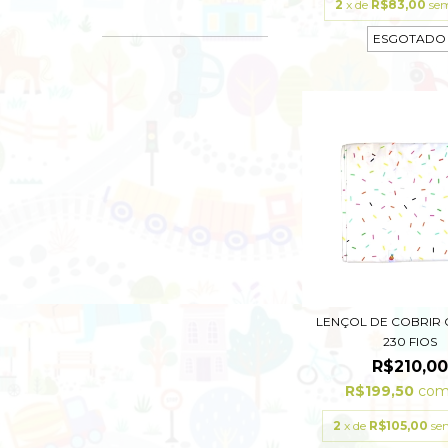
2
x de
R$83,00
sem
ESGOTADO
LENÇOL DE COBRIR
230 FIOS
R$210,00
R$199,50
co
2
x de
R$105,00
se