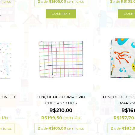
 juros
2
x de
R$105,00
sem juros
2
x de
R$105,
COMPRAR
COMP
 CONFETE
LENÇOL DE COBRIR GRID
LENÇOL DE COB
COLOR 230 FIOS
MAR 23
R$210,00
R$16
m
Pix
R$199,50
com
Pix
R$157,7
m juros
2
x de
R$105,00
sem juros
2
x de
R$83,