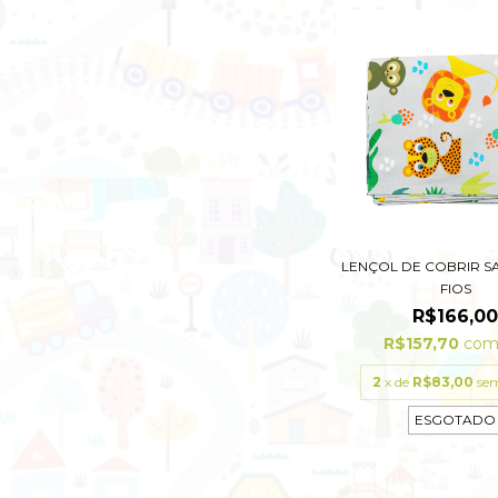
LENÇOL DE COBRIR S
FIOS
R$166,0
R$157,70
co
2
x de
R$83,00
sem
ESGOTADO