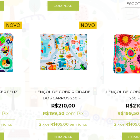
ESGO
COMPRAR
NOVO
NOVO
ER FELIZ
LENÇOL DE COBRIR CIDADE
LENÇOL DE COB
DOS CARROS 230 F...
230 
R$210,00
R$21
m
Pix
R$199,50
com
Pix
R$199,5
m juros
2
x de
R$105,00
sem juros
2
x de
R$105,
COMPRAR
COMP