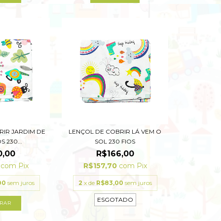
RIR JARDIM DE
LENÇOL DE COBRIR LÁ VEM O
 230...
SOL 230 FIOS
0,00
R$166,00
0
com
Pix
R$157,70
com
Pix
00
sem juros
2
x de
R$83,00
sem juros
ESGOTADO
RAR