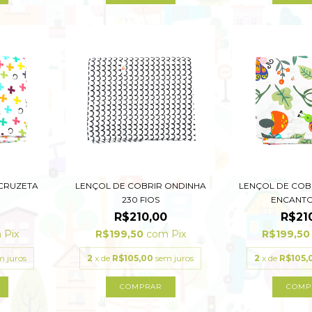
 CRUZETA
LENÇOL DE COBRIR ONDINHA
LENÇOL DE COB
230 FIOS
ENCANTOS
R$210,00
R$21
m
Pix
R$199,50
com
Pix
R$199,5
m juros
2
x de
R$105,00
sem juros
2
x de
R$105,
COMPRAR
COMP