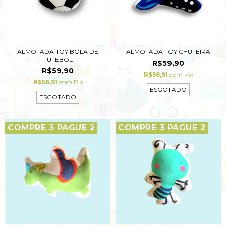
ALMOFADA TOY BOLA DE
ALMOFADA TOY CHUTEIRA
FUTEBOL
R$59,90
R$59,90
R$56,91
com
Pix
R$56,91
com
Pix
ESGOTADO
ESGOTADO
COMPRE 3 PAGUE 2
COMPRE 3 PAGUE 2