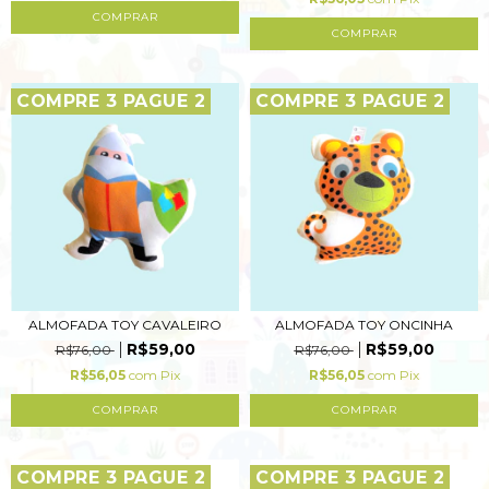
COMPRE 3 PAGUE 2
COMPRE 3 PAGUE 2
ALMOFADA TOY CAVALEIRO
ALMOFADA TOY ONCINHA
R$59,00
R$59,00
R$76,00
R$76,00
R$56,05
com
Pix
R$56,05
com
Pix
COMPRE 3 PAGUE 2
COMPRE 3 PAGUE 2