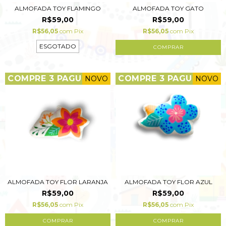
ALMOFADA TOY FLAMINGO
ALMOFADA TOY GATO
R$59,00
R$59,00
R$56,05
com
Pix
R$56,05
com
Pix
ESGOTADO
COMPRE 3 PAGUE 2
COMPRE 3 PAGUE 2
NOVO
NOVO
ALMOFADA TOY FLOR LARANJA
ALMOFADA TOY FLOR AZUL
R$59,00
R$59,00
R$56,05
com
Pix
R$56,05
com
Pix