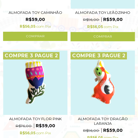
ALMOFADA TOY CAMINHÃO
ALMOFADA TOY LEÃOZINHO
R$59,00
R$59,00
R$96,00
R$56,05
com
Pix
R$56,05
com
Pix
COMPRE 3 PAGUE 2
COMPRE 3 PAGUE 2
ALMOFADA TOY FLOR PINK
ALMOFADA TOY DRAGÃO
LARANJA
R$59,00
R$76,00
R$59,00
R$96,00
R$56,05
com
Pix
R$56,05
com
Pix