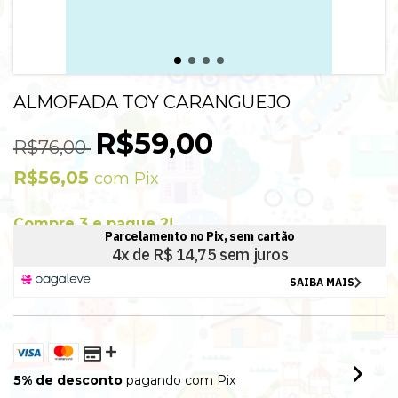
ALMOFADA TOY CARANGUEJO
R$59,00
R$76,00
R$56,05
com
Pix
Compre 3 e pague 2!
Válido para este produto e todos da categoria: COMPRE 2 LEVE 3.
Nesta promoção você pode combinar este produto com outros da
mesma categoria.
5% de desconto
pagando com Pix